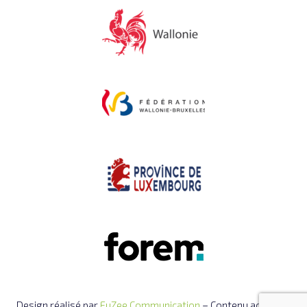
Design réalisé par
FuZee Communication
– Contenu actualisé